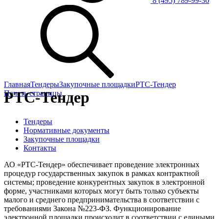
8 (495) 789-99-30
Главная
Тендеры
Закупочные площадки
РТС-Тендер
РТС-Тендер
Печать страницы
Тендеры
Нормативные документы
Закупочные площадки
Контакты
АО «РТС-Тендер» обеспечивает проведение электронных
процедур государственных закупок в рамках контрактной
системы; проведение конкурентных закупок в электронной
форме, участниками которых могут быть только субъекты
малого и среднего предпринимательства в соответствии с
требованиями Закона №223-ФЗ. Функционирование
электронной площадки происходит в соответствии с едиными