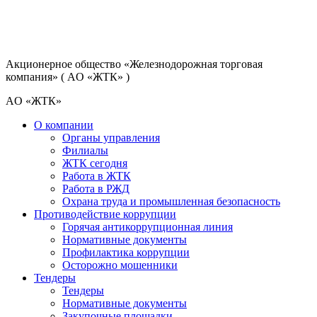
Акционерное общество
«Железнодорожная торговая
компания»
( AO «ЖТК» )
AO «ЖТК»
О компании
Органы управления
Филиалы
ЖТК сегодня
Работа в ЖТК
Работа в РЖД
Охрана труда и промышленная безопасность
Противодействие коррупции
Горячая антикоррупционная линия
Нормативные документы
Профилактика коррупции
Осторожно мошенники
Тендеры
Тендеры
Нормативные документы
Закупочные площадки