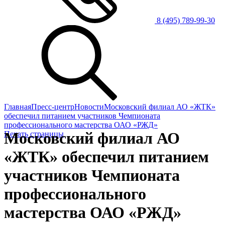
8 (495) 789-99-30
Главная
Пресс-центр
Новости
Московский филиал АО «ЖТК»
обеспечил питанием участников Чемпионата
профессионального мастерства ОАО «РЖД»
Московский филиал АО
Печать страницы
«ЖТК» обеспечил питанием
участников Чемпионата
профессионального
мастерства ОАО «РЖД»