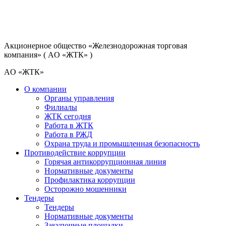
Акционерное общество
«Железнодорожная торговая
компания»
( AO «ЖТК» )
AO «ЖТК»
О компании
Органы управления
Филиалы
ЖТК сегодня
Работа в ЖТК
Работа в РЖД
Охрана труда и промышленная безопасность
Противодействие коррупции
Горячая антикоррупционная линия
Нормативные документы
Профилактика коррупции
Осторожно мошенники
Тендеры
Тендеры
Нормативные документы
Закупочные площадки